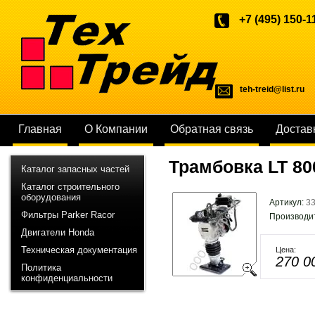
+7 (495) 150-1
teh-treid@list.ru
Главная
О Компании
Обратная связь
Достав
Трамбовка LT 80
Каталог запасных частей
Каталог строительного
оборудования
Артикул:
3
Фильтры Parker Racor
Производи
Двигатели Honda
Техническая документация
Цена:
270 0
Политика
конфиденциальности