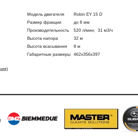
Модель двигателя
Robin EY 15 D
Размер фракции
до 8 мм
Производительность
520 л/мин; 31 м3/ч
Высота напора
32 м
Высота всасывания
8 м
Габаритные размеры
462х356х397
ния)