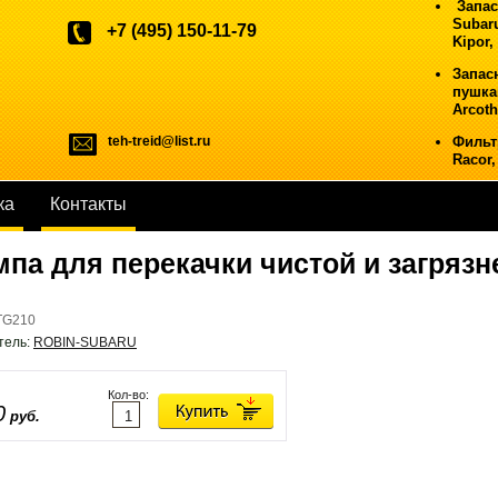
Запас
Subaru
+7 (495) 150-11-79
Kipor,
Запас
пушкам
Arcoth
teh-treid@list.ru
Фильт
Racor, 
ка
Контакты
па для перекачки чистой и загряз
TG210
тель:
ROBIN-SUBARU
Кол-во:
0
руб.