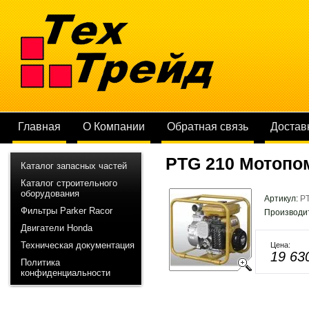
Главная
О Компании
Обратная связь
Достав
PTG 210 Мотопом
Каталог запасных частей
Каталог строительного
оборудования
Артикул:
P
Фильтры Parker Racor
Производи
Двигатели Honda
Техническая документация
Цена:
19 63
Политика
конфиденциальности