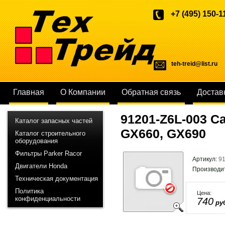
+7 (495) 150-1
teh-treid@list.ru
Главная
О Компании
Обратная связь
Достав
91201-Z6L-003 С
Каталог запасных частей
GX660, GX690
Каталог строительного
оборудования
Фильтры Parker Racor
Артикул:
9
Двигатели Honda
Производи
Техническая документация
Политика
Цена:
конфиденциальности
740
ру